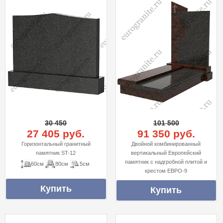
30 450
101 500
27 405 руб.
91 350 руб.
Горизонтальный гранитный
Двойной комбинированный
памятник ST-12
вертикальный Европейский
памятник с надгробной плитой и
60см
80см
5см
крестом ЕВРО-9