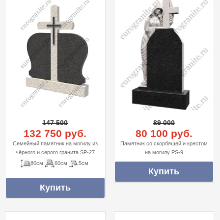
147 500
89 000
132 750 руб.
80 100 руб.
Cемейный памятник на могилу из
Памятник со скорбящей и крестом
чёрного и серого гранита SP-27
на могилу PS-9
80см
60см
5см