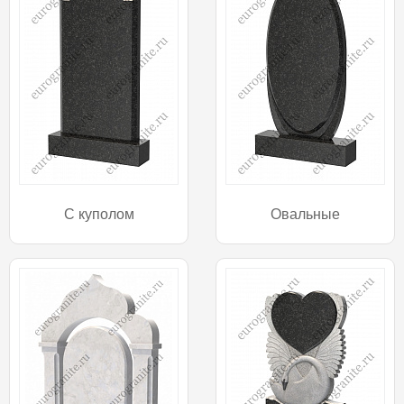
С куполом
Овальные