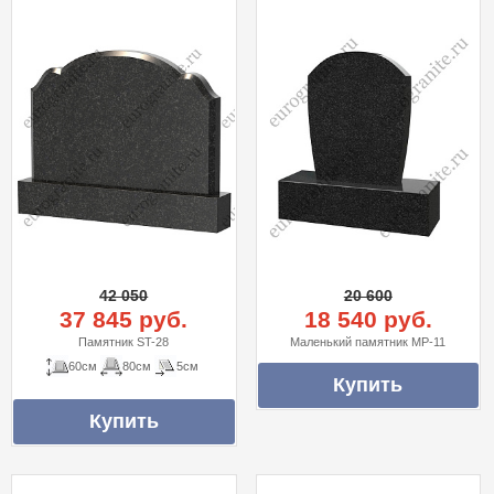
42 050
20 600
37 845 руб.
18 540 руб.
Памятник ST-28
Маленький памятник MP-11
60см
80см
5см