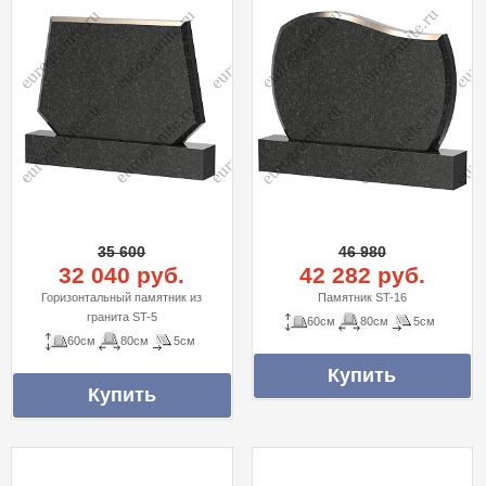
35 600
46 980
32 040 руб.
42 282 руб.
Горизонтальный памятник из
Памятник ST-16
гранита ST-5
60см
80см
5см
60см
80см
5см