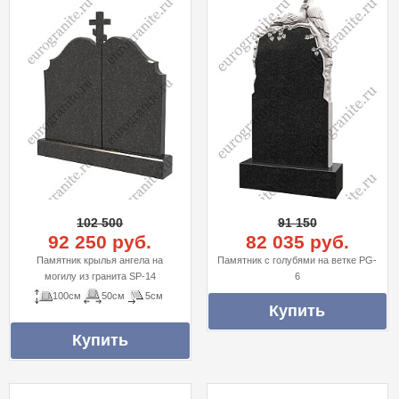
102 500
91 150
92 250 руб.
82 035 руб.
Памятник крылья ангела на
Памятник с голубями на ветке PG-
могилу из гранита SP-14
6
100см
50см
5см