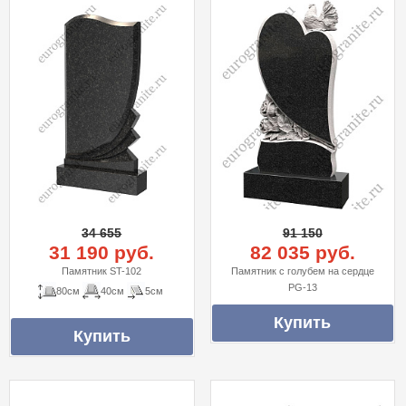
34 655
91 150
31 190 руб.
82 035 руб.
Памятник ST-102
Памятник с голубем на сердце
PG-13
80см
40см
5см