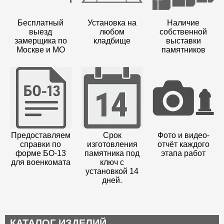
Бесплатный
Установка на
Наличие
выезд
любом
собственной
замерщика по
кладбище
выставки
Москве и МО
памятников
Предоставляем
Срок
Фото и видео-
справки по
изготовления
отчёт каждого
форме БО-13
памятника под
этапа работ
для военкомата
ключ с
установкой 14
дней.
КАТАЛОГ ИЗДЕЛИЙ