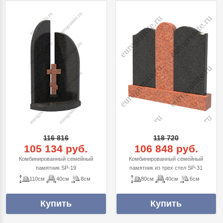
116 816
118 720
105 134 руб.
106 848 руб.
Комбинированный семейный
Комбинированный семейный
памятник SP-19
памятник из трех стел SP-31
110см
40см
8см
80см
40см
6см