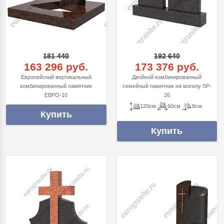
181 440
192 640
163 296 руб.
173 376 руб.
Европейский вертикальный
Двойной комбинированный
комбинированный памятник
семейный памятник на могилу SP-
ЕВРО-10
26
120см
60см
8см