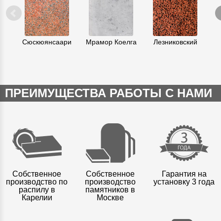
Сюскюянсаари
Мрамор Коелга
Лезниковский
К
ПРЕИМУЩЕСТВА РАБОТЫ С НАМИ
Собственное
Собственное
Гарантия на
производство по
производство
установку 3 года
распилу в
памятников в
Карелии
Москве