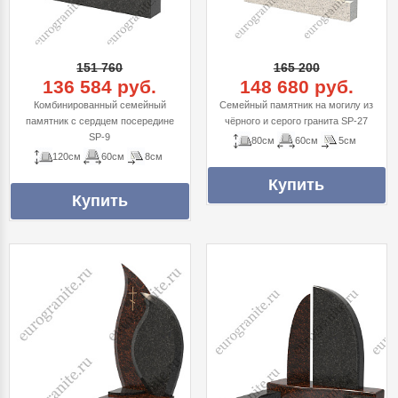
151 760
165 200
136 584 руб.
148 680 руб.
Комбинированный семейный
Cемейный памятник на могилу из
памятник с сердцем посередине
чёрного и серого гранита SP-27
SP-9
80см
60см
5см
120см
60см
8см