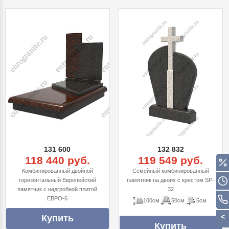
131 600
132 832
118 440 руб.
119 549 руб.
Комбинированный двойной
Семейный комбинированный
горизонтальный Европейский
памятник на двоих с крестом SP-
памятник с надгробной плитой
32
ЕВРО-6
100см
50см
5см