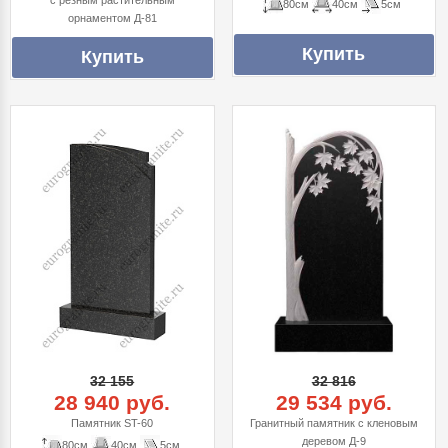
с резным растительным
80см
40см
5см
орнаментом Д-81
32 155
32 816
28 940 руб.
29 534 руб.
Памятник ST-60
Гранитный памятник с кленовым
деревом Д-9
80см
40см
5см