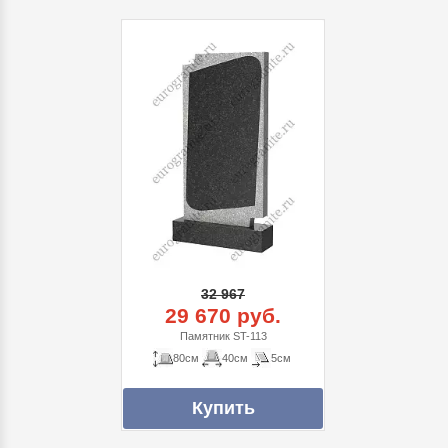
32 967
29 670 руб.
Памятник ST-113
80см
40см
5см