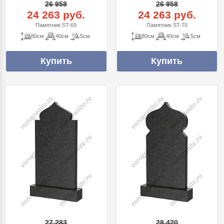
26 958
26 958
24 263 руб.
24 263 руб.
Памятник ST-69
Памятник ST-70
80см
40см
5см
80см
40см
5см
27 283
28 420