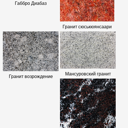
Габбро Диабаз
Гранит сюськюянсаари
Мансуровский гранит
Гранит возрождение