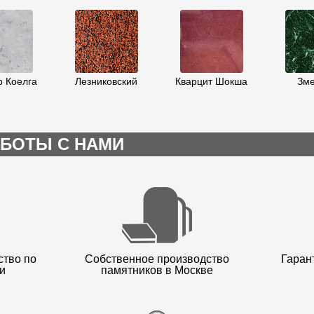
 Коелга
Лезниковский
Кварцит Шокша
Зме
БОТЫ С НАМИ
ство по
Собственное производство
Гарант
и
памятников в Москве