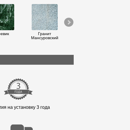
евик
Гранит
Гранит Дымовский
Гранит
Мансуровский
(Балтийский)
ди
ия на установку 3 года