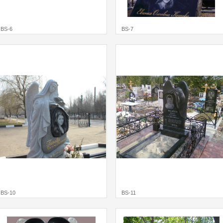
BS-6
BS-7
BS-10
BS-11