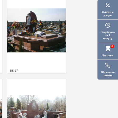
Скидки и
акции
Подобрать
за 1
минуту
0
Корзина
BS-17
Обратный
звонок