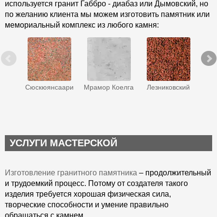
используется гранит Габбро - диабаз или Дымовский, но
по желанию клиента мы можем изготовить памятник или
мемориальный комплекс из любого камня:
Сюскюянсаари
Мрамор Коелга
Лезниковский
Ква
УСЛУГИ МАСТЕРСКОЙ
Изготовление гранитного памятника
– продолжительный
и трудоемкий процесс. Потому от создателя такого
изделия требуется хорошая физическая сила,
творческие способности и умение правильно
обращаться с камнем.