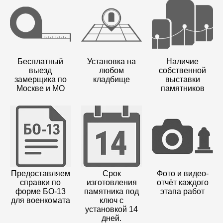
Бесплатный
Установка на
Наличие
выезд
любом
собственной
замерщика по
кладбище
выставки
Москве и МО
памятников
Предоставляем
Срок
Фото и видео-
справки по
изготовления
отчёт каждого
форме БО-13
памятника под
этапа работ
для военкомата
ключ с
установкой 14
дней.