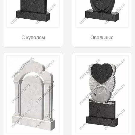
С куполом
Овальные