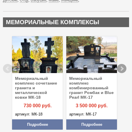
Детские
Отцу
Бабушке
Маме
Женщине
МЕМОРИАЛЬНЫЕ КОМПЛЕКСЫ
Мемориальный
Мемориальный
Мем
комплекс сочетание
комплекс
ком
гранита и
комбинированный
с к
металлической
гранит Ромбак и Blue
МК-
ковки МК-18
Pearl МК-17
730 000
руб.
3 500 000
руб.
арти
артикул: МК-18
артикул: МК-17
Подробнее
Подробнее