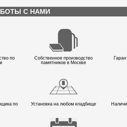
БОТЫ С НАМИ
ство по
Собственное производство
Гарант
и
памятников в Москве
рщика по
Установка на любом кладбище
Наличи