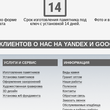
по форме
Срок изготовления памятника под
Фото и в
ата
ключ с установкой 14 дней.
КЛИЕНТОВ О НАС НА YANDEX И GO
УСЛУГИ И СЕРВИС
ИНФОРМАЦИЯ
Изготовление памятников
Виды камня
Установка памятников
Гранит оптом
Оформление захоронений
Наши работы
Художественная гравировка
Полезное
3D дизайн
Контакты
Установка ж/б фундамента
Обратная связь
Заказать звонок
Обслуживаемые кладбища
Города и районы работы