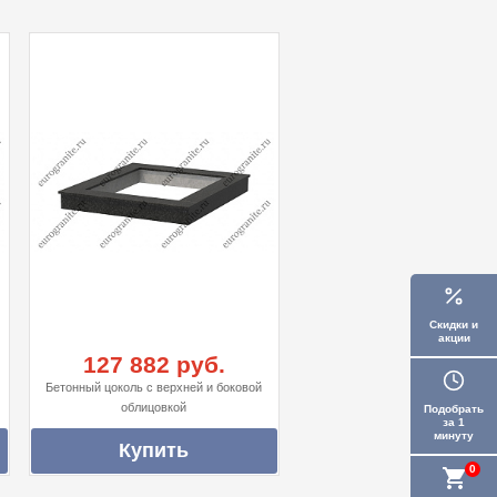
Скидки и
акции
127 882 руб.
Бетонный цоколь с верхней и боковой
облицовкой
Подобрать
за 1
минуту
0