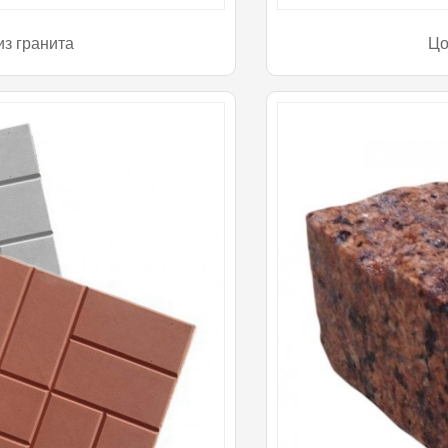
из гранита
Цо