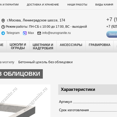
А И ГАРАНТИИ
ДОСТАВКА И ХРАНЕНИЕ
НАШИ РАБОТЫ
ВИДЫ КАМНЯ
+7 (
г.Москва, Ленинградское шоссе, 174
+7 (92
Режим работы: ПН-СБ с 10:00 до 17:00, ВС - выходной
Telegram
Max
info@eurogranite.ru
Заказ
ЦОКОЛИ И
ЫЕ
ЦВЕТНИКИ И
АКСЕССУАРЫ
ГРАВИРОВКА
ОГРАДЫ
НАДГРОБИЯ
а могилу
Бетонный цоколь без облицовки
З ОБЛИЦОВКИ
Характеристики
Артикул
Срок изготовления