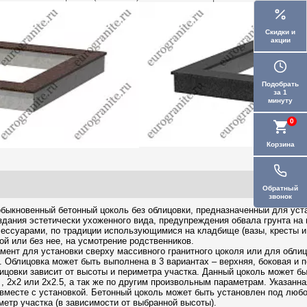
Скидки и
акции
Подобрать
за 1
минуту
0
Корзина
Обратный
звонок
быкновенный бетонный цоколь без облицовки, предназначенный для уста
здания эстетически ухоженного вида, предупреждения обвала грунта на 
ессуарами, по традиции использующимися на кладбище (вазы, кресты и 
ой или без нее, на усмотрение родственников.
ент для установки сверху массивного гранитного цоколя или для облицо
. Облицовка может быть выполнена в 3 вариантах – верхняя, боковая и п
ицовки зависит от высоты и периметра участка. Данный цоколь может быт
 , 2х2 или 2х2.5, а так же по другим произвольным параметрам. Указанн
вместе с установкой. Бетонный цоколь может быть установлен под любо
иметр участка (в зависимости от выбранной высоты).