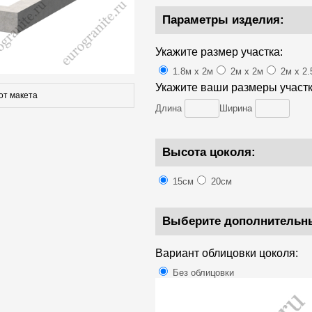
Параметры изделия:
Укажите размер участка:
1.8м х 2м
2м х 2м
2м х 2.
Укажите ваши размеры участк
от макета
Длина
Ширина
Высота цоколя:
15см
20см
Выберите дополнительн
Вариант облицовки цоколя:
Без облицовки