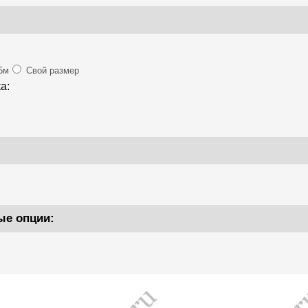
5м
Свой размер
а:
ые опции: