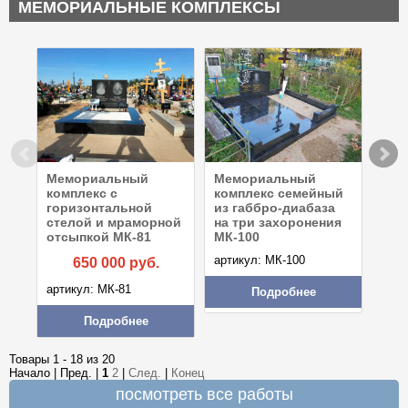
МЕМОРИАЛЬНЫЕ КОМПЛЕКСЫ
Мемориальный
Мемориальный
Мем
комплекс с
комплекс семейный
ком
горизонтальной
из габбро-диабаза
гра
стелой и мраморной
на три захоронения
МК-
отсыпкой МК-81
МК-100
артикул: МК-100
650 000
руб.
арти
артикул: МК-81
Подробнее
Подробнее
Товары 1 - 18 из 20
Начало | Пред. |
1
2
|
След.
|
Конец
посмотреть все работы