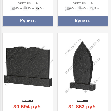
памятник ST-26
памятник ST-25
60см
80см
5см
60см
80см
5см
34 104
35 403
30 694 руб.
31 863 руб.