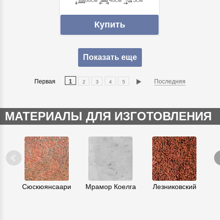
80см
40см
5см
Показать еще
Первая
1
Последняя
2
3
4
5
МАТЕРИАЛЫ ДЛЯ ИЗГОТОВЛЕНИЯ
Сюскюянсаари
Мрамор Коелга
Лезниковский
К