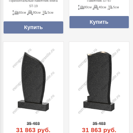
Горизонтальный памятник книга
Памятник ST-87
ST-19
80см
40см
5см
60см
80см
5см
35 403
35 403
31 863 руб.
31 863 руб.