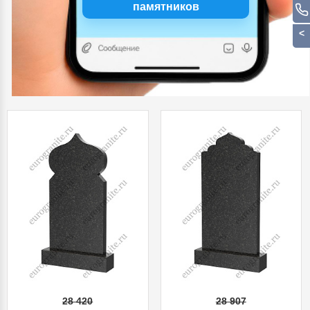
памятников
28 420
28 907