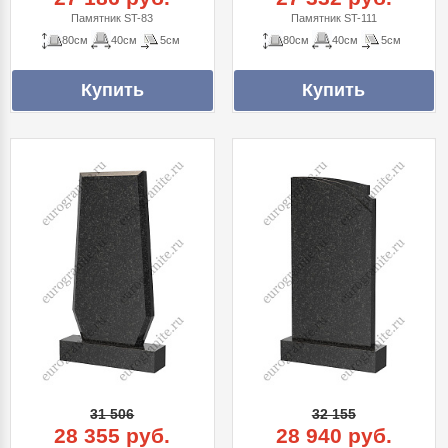
Памятник ST-83
Памятник ST-111
80см
40см
5см
80см
40см
5см
31 506
32 155
28 355 руб.
28 940 руб.