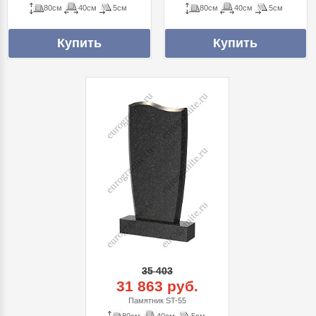
80см
40см
5см
80см
40см
5см
35 403
31 863 руб.
Памятник ST-55