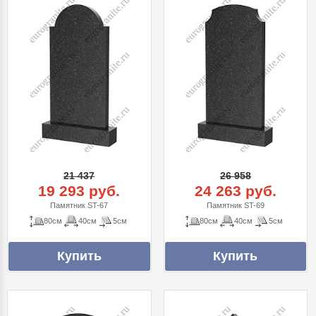
21 437
26 958
19 293 руб.
24 263 руб.
Памятник ST-67
Памятник ST-69
80см
40см
5см
80см
40см
5см