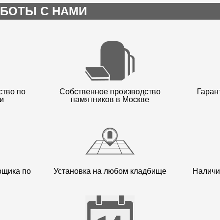
БОТЫ С НАМИ
ство по
Собственное производство
Гарант
и
памятников в Москве
рщика по
Установка на любом кладбище
Наличи