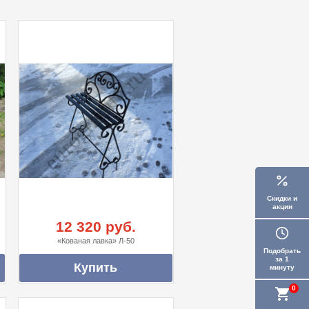
Скидки и
акции
12 320 руб.
«Кованая лавка» Л-50
Подобрать
за 1
минуту
0