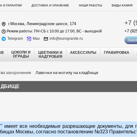
А И ГАРАНТИИ
ДОСТАВКА И ХРАНЕНИЕ
НАШИ РАБОТЫ
ВИДЫ КАМНЯ
+7 (
г.Москва, Ленинградское шоссе, 174
+7 (92
Режим работы: ПН-СБ с 10:00 до 17:00, ВС - выходной
Telegram
Max
info@eurogranite.ru
Заказ
ЦОКОЛИ И
ЫЕ
ЦВЕТНИКИ И
АКСЕССУАРЫ
ГРАВИРОВКА
ОГРАДЫ
НАДГРОБИЯ
тва захоронения
Лавочки на могилу на кладбище
АДБИЩЕ
 имеет все необходимые разрешающие документы, для п
бищах Москвы, согласно постановлению №323 Правительств