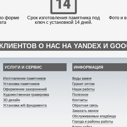
по форме
Срок изготовления памятника под
Фото и в
ата
ключ с установкой 14 дней.
КЛИЕНТОВ О НАС НА YANDEX И GO
УСЛУГИ И СЕРВИС
ИНФОРМАЦИЯ
Изготовление памятников
Виды камня
Установка памятников
Гранит оптом
Оформление захоронений
Наши работы
Художественная гравировка
Полезное
3D дизайн
Контакты
Установка ж/б фундамента
Обратная связь
Заказать звонок
Обслуживаемые кладбища
Города и районы работы