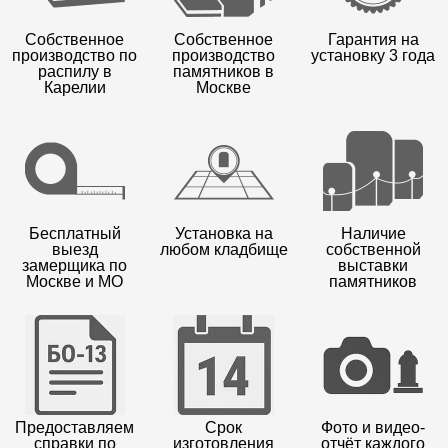
Собственное
Собственное
Гарантия на
производство по
производство
установку 3 года
распилу в
памятников в
Карелии
Москве
Бесплатный
Установка на
Наличие
выезд
любом кладбище
собственной
замерщика по
выставки
Москве и МО
памятников
Предоставляем
Срок
Фото и видео-
справки по
изготовления
отчёт каждого