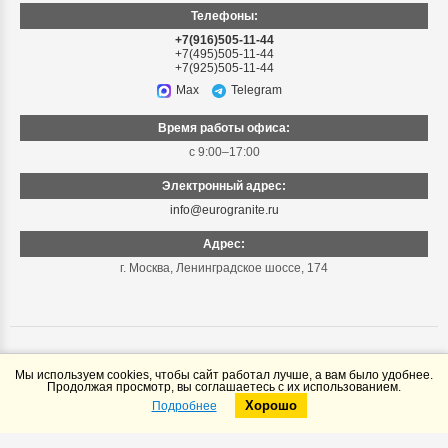
Телефоны:
+7(916)505-11-44
+7(495)505-11-44
+7(925)505-11-44
Max
Telegram
Время работы офиса:
с 9:00–17:00
Электронный адрес:
info@eurogranite.ru
Адрес:
г. Москва
,
Ленинградское шоссе, 174
Мы используем cookies, чтобы сайт работал лучше, а вам было удобнее.
Продолжая просмотр, вы соглашаетесь с их использованием.
© «Еврогранит», 1999–2026
Хорошо
Информация на сайте не является публичной офертой
Подробнее
Telegram
Max
Все права защищены. Копирование и использование информации с
сайта без согласия владельца запрещены и преследуется по закону.