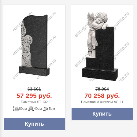
63 661
78 064
57 295 руб.
70 258 руб.
Памятник ST-132
Памятник с ангелом AG-11
80см
40см
5см