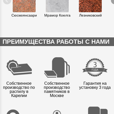
Сюскюянсаари
Мрамор Коелга
Лезниковский
К
ПРЕИМУЩЕСТВА РАБОТЫ С НАМИ
Собственное
Собственное
Гарантия на
производство по
производство
установку 3 года
распилу в
памятников в
Карелии
Москве