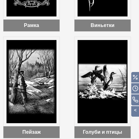
Рамка
Виньетки
Пейзаж
Голуби и птицы