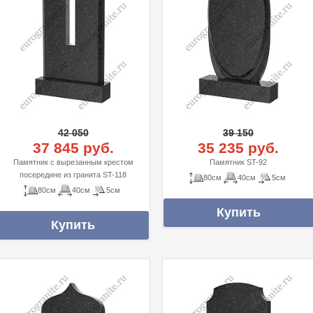
42 050
39 150
37 845 руб.
35 235 руб.
Памятник с вырезанным крестом
Памятник ST-92
посередине из гранита ST-118
80см
40см
5см
80см
40см
5см