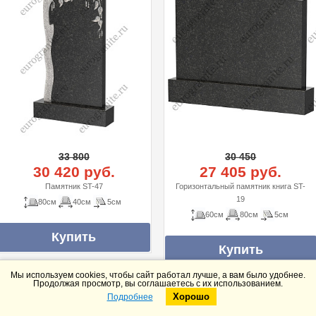
33 800
30 450
30 420 руб.
27 405 руб.
Памятник ST-47
Горизонтальный памятник книга ST-
19
80см
40см
5см
60см
80см
5см
Мы используем cookies, чтобы сайт работал лучше, а вам было удобнее.
Продолжая просмотр, вы соглашаетесь с их использованием.
Смотреть весь каталог
Хорошо
Подробнее
Telegram
Max