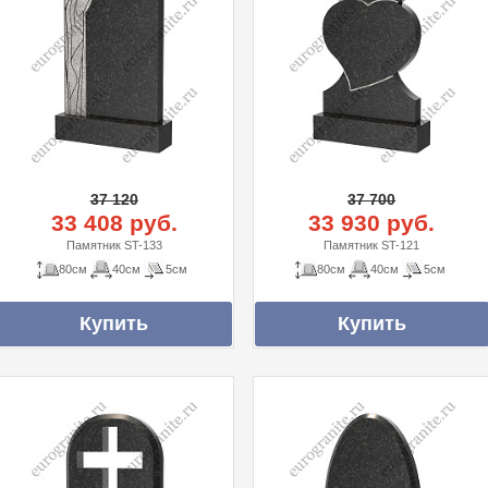
37 120
37 700
33 408 руб.
33 930 руб.
Памятник ST-133
Памятник ST-121
80см
40см
5см
80см
40см
5см