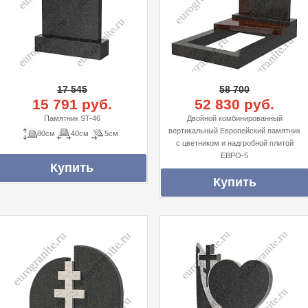
17 545
58 700
15 791 руб.
52 830 руб.
Памятник ST-46
Двойной комбинированный
вертикальный Европейский памятник
80см
40см
5см
с цветником и надгробной плитой
ЕВРО-5