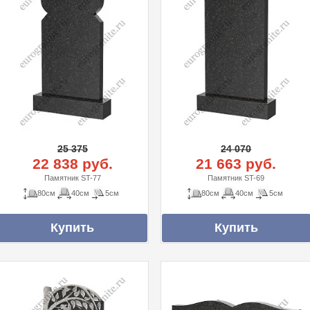
25 375
24 070
22 838 руб.
21 663 руб.
Памятник ST-77
Памятник ST-69
80см
40см
5см
80см
40см
5см