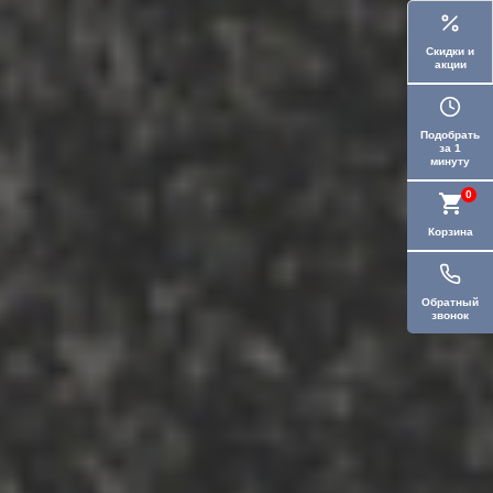
Скидки и
акции
Подобрать
за 1
минуту
0
Корзина
Обратный
звонок