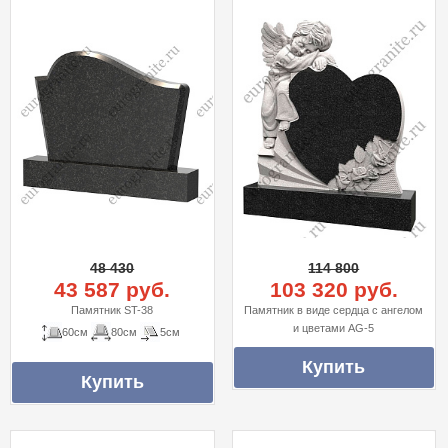
48 430
114 800
43 587 руб.
103 320 руб.
Памятник ST-38
Памятник в виде сердца с ангелом
и цветами AG-5
60см
80см
5см