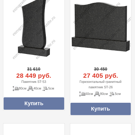
31 610
30 450
28 449 руб.
27 405 руб.
Памятник ST-53
Горизонтальный гранитный
памятник ST-26
80см
40см
5см
60см
80см
5см