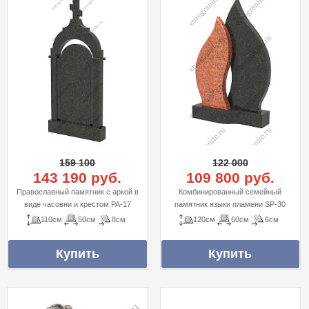
159 100
122 000
143 190 руб.
109 800 руб.
Православный памятник с аркой в
Комбинированный семейный
виде часовни и крестом PA-17
памятник языки пламени SP-30
110см
50см
8см
120см
60см
6см