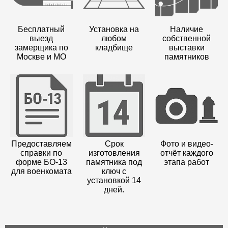
Бесплатный
Установка на
Наличие
выезд
любом
собственной
замерщика по
кладбище
выставки
Москве и МО
памятников
Предоставляем
Срок
Фото и видео-
справки по
изготовления
отчёт каждого
форме БО-13
памятника под
этапа работ
для военкомата
ключ с
установкой 14
дней.