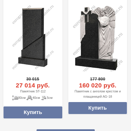
30 015
177 800
27 014 руб.
160 020 руб.
Памятник ST-112
Памятник с ангелом крестом и
плащаницей AG-18
80см
40см
5см