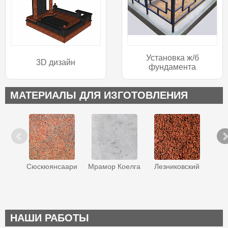
Установка ж/б
3D дизайн
фундамента
МАТЕРИАЛЫ ДЛЯ ИЗГОТОВЛЕНИЯ
Сюскюянсаари
Мрамор Коелга
Лезниковский
Ква
НАШИ РАБОТЫ