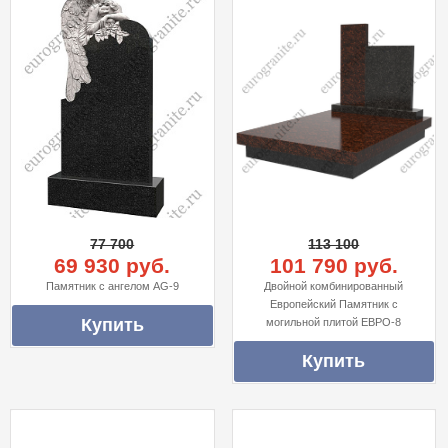
77 700
113 100
69 930 руб.
101 790 руб.
Памятник с ангелом AG-9
Двойной комбинированный
Европейский Памятник с
могильной плитой ЕВРО-8