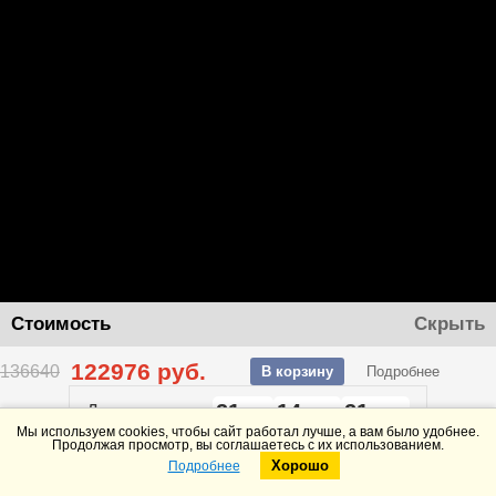
Стоимость
Скрыть
122976
руб.
136640
В корзину
Подробнее
21
14
21
До конца акции
дней
часов
минут
Мы используем cookies, чтобы сайт работал лучше, а вам было удобнее.
Продолжая просмотр, вы соглашаетесь с их использованием.
Хорошо
Подробнее
Telegram
Max