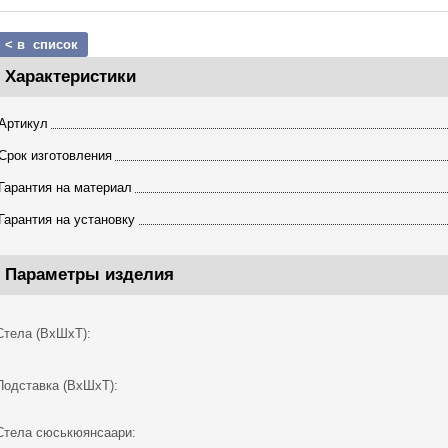
< в список
Характеристики
Артикул
Срок изготовления
Гарантия на материал
Гарантия на установку
Параметры изделия
Стела (ВхШхТ):
Подставка (ВхШхТ):
Стела сюськюянсаари: