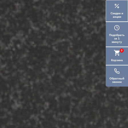
Скидки и
акции
Подобрать
за 1
минуту
0
Корзина
Обратный
звонок