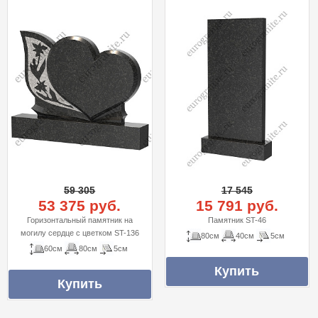
59 305
17 545
53 375 руб.
15 791 руб.
Горизонтальный памятник на
Памятник ST-46
могилу сердце с цветком ST-136
80см
40см
5см
60см
80см
5см