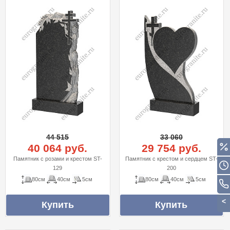
44 515
33 060
40 064 руб.
29 754 руб.
Памятник с розами и крестом ST-
Памятник с крестом и сердцем ST-
129
200
80см
40см
5см
80см
40см
5см