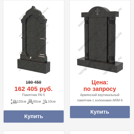
Цена:
180 450
162 405 руб.
по запросу
Памятник PA-5
Армянский вертикальный
памятник с колоннами ARM-6
120см
60см
10см