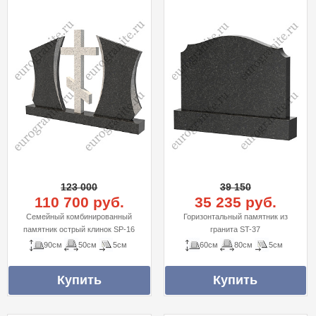
123 000
39 150
110 700 руб.
35 235 руб.
Семейный комбинированный
Горизонтальный памятник из
памятник острый клинок SP-16
гранита ST-37
90см
50см
5см
60см
80см
5см