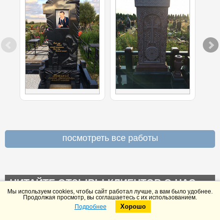
посмотреть все работы
ЧИТАЙТЕ ОТЗЫВЫ КЛИЕНТОВ О НАС
Мы используем cookies, чтобы сайт работал лучше, а вам было удобнее.
НА YANDEX И GOOGLE
Продолжая просмотр, вы соглашаетесь с их использованием.
Хорошо
Подробнее
Telegram
Max
После проведения захоронения на могиле