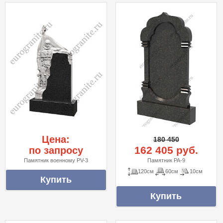
Цена:
180 450
162 405 руб.
по запросу
Памятник военному PV-3
Памятник PA-9
120см
60см
10см