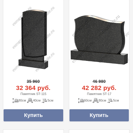
35 960
46 980
32 364 руб.
42 282 руб.
Памятник ST-115
Памятник ST-17
80см
40см
5см
60см
80см
5см