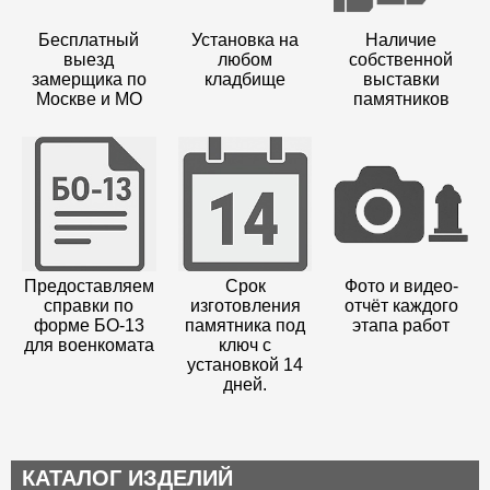
Бесплатный
Установка на
Наличие
выезд
любом
собственной
замерщика по
кладбище
выставки
Москве и МО
памятников
Предоставляем
Срок
Фото и видео-
справки по
изготовления
отчёт каждого
форме БО-13
памятника под
этапа работ
для военкомата
ключ с
установкой 14
дней.
КАТАЛОГ ИЗДЕЛИЙ