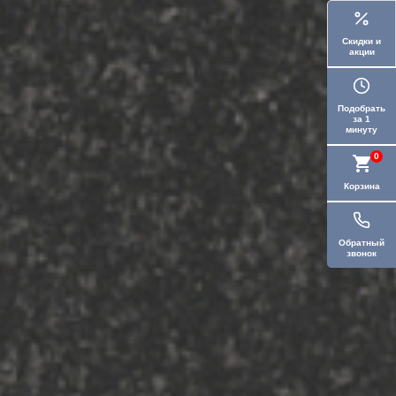
Скидки и
акции
Подобрать
за 1
минуту
0
Корзина
Обратный
звонок