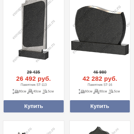
29 435
46 980
26 492 руб.
42 282 руб.
Памятник ST-113
Памятник ST-16
80см
40см
5см
60см
80см
5см