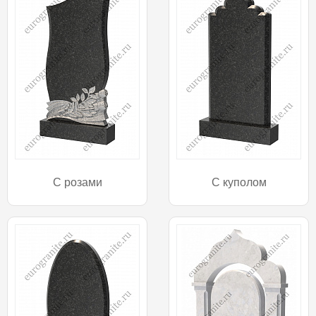
С розами
С куполом