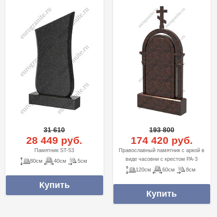
31 610
193 800
28 449 руб.
174 420 руб.
Памятник ST-53
Православный памятник с аркой в
виде часовни с крестом PA-3
80см
40см
5см
120см
60см
8см