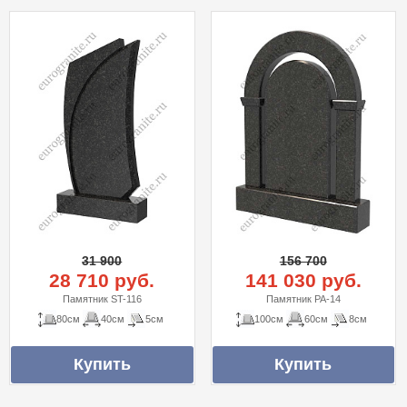
31 900
156 700
28 710 руб.
141 030 руб.
Памятник ST-116
Памятник PA-14
80см
40см
5см
100см
60см
8см