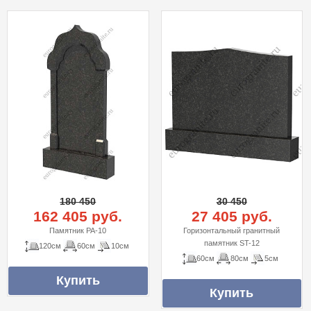
180 450
30 450
162 405 руб.
27 405 руб.
Памятник PA-10
Горизонтальный гранитный
памятник ST-12
120см
60см
10см
60см
80см
5см