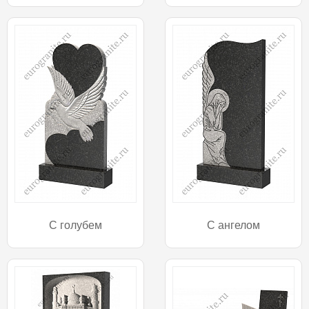
С голубем
С ангелом