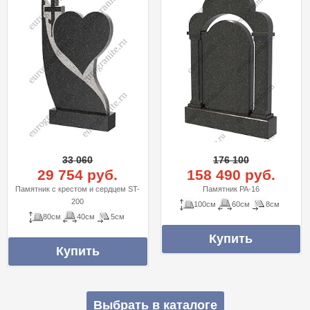
33 060
176 100
29 754 руб.
158 490 руб.
Памятник с крестом и сердцем ST-
Памятник PA-16
200
100см
60см
8см
80см
40см
5см
Выбрать в каталоге