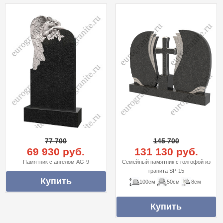
77 700
145 700
69 930 руб.
131 130 руб.
Памятник с ангелом AG-9
Семейный памятник с голгофой из
гранита SP-15
100см
50см
8см