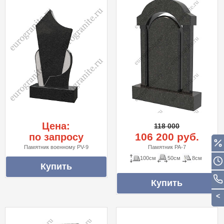
Цена:
118 000
106 200 руб.
по запросу
Памятник военному PV-9
Памятник PA-7
100см
50см
8см