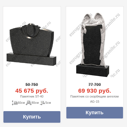
50 750
77 700
45 675 руб.
69 930 руб.
Памятник ST-40
Памятник со скорбящим ангелом
AG-15
60см
80см
5см