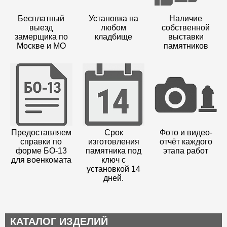
Бесплатный
Установка на
Наличие
выезд
любом
собственной
замерщика по
кладбище
выставки
Москве и МО
памятников
Предоставляем
Срок
Фото и видео-
справки по
изготовления
отчёт каждого
форме БО-13
памятника под
этапа работ
для военкомата
ключ с
установкой 14
дней.
КАТАЛОГ ИЗДЕЛИЙ