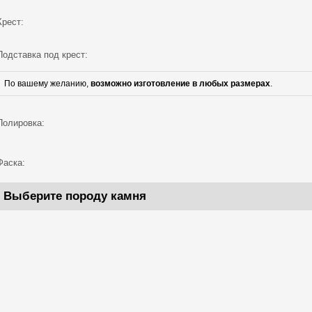
Крест:
Подставка под крест:
По вашему желанию,
возможно изготовление в любых размерах
.
Полировка:
Фаска:
Выберите породу камня