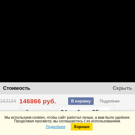
Стоимость
Скрыть
146866
руб.
163184
В корзину
Подробнее
24
1
55
До конца акции
дней
часов
минут
Мы используем cookies, чтобы сайт работал лучше, а вам было удобнее.
Продолжая просмотр, вы соглашаетесь с их использованием.
Хорошо
Подробнее
Telegram
Max