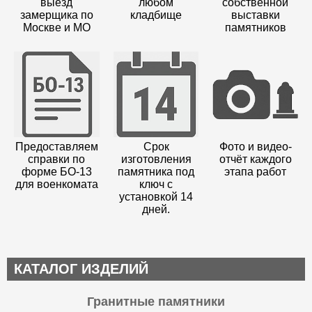
выезд
любом
собственной
замерщика по
кладбище
выставки
Москве и МО
памятников
Предоставляем
Срок
Фото и видео-
справки по
изготовления
отчёт каждого
форме БО-13
памятника под
этапа работ
для военкомата
ключ с
установкой 14
дней.
КАТАЛОГ ИЗДЕЛИЙ
Гранитные памятники