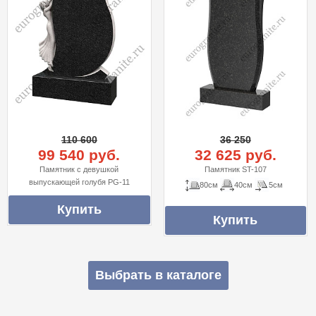
110 600
36 250
99 540 руб.
32 625 руб.
Памятник с девушкой
Памятник ST-107
выпускающей голубя PG-11
80см
40см
5см
Выбрать в каталоге