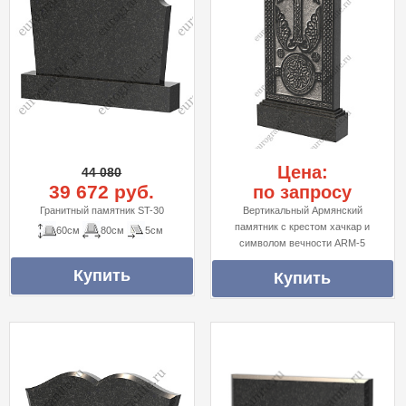
Цена:
44 080
39 672 руб.
по запросу
Гранитный памятник ST-30
Вертикальный Армянский
памятник с крестом хачкар и
60см
80см
5см
символом вечности ARM-5