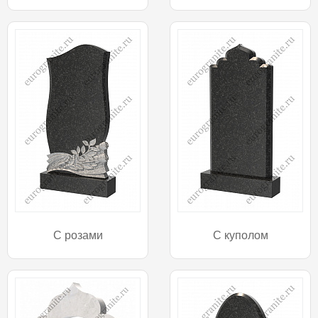
С розами
С куполом