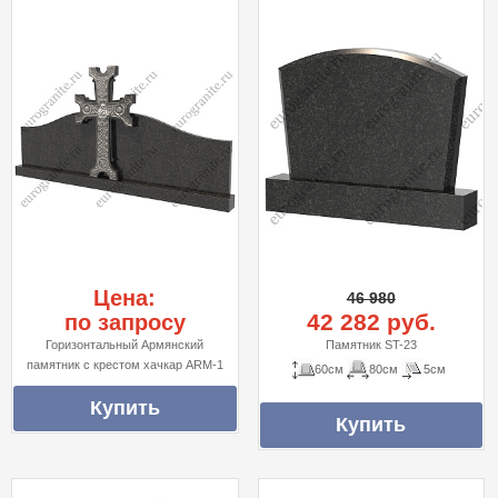
Цена:
46 980
42 282 руб.
по запросу
Горизонтальный Армянский
Памятник ST-23
памятник с крестом хачкар ARM-1
60см
80см
5см