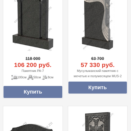
118 000
63 700
106 200 руб.
57 330 руб.
Памятник PA-7
Мусульманский памятник с
мечетью и полумесяцем MUS-2
100см
50см
8см