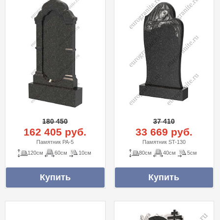
180 450
37 410
162 405 руб.
33 669 руб.
Памятник PA-5
Памятник ST-130
120см
60см
10см
80см
40см
5см