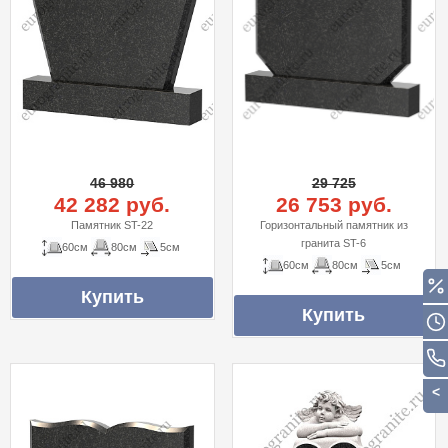
46 980
29 725
42 282 руб.
26 753 руб.
Памятник ST-22
Горизонтальный памятник из
гранита ST-6
60см
80см
5см
60см
80см
5см