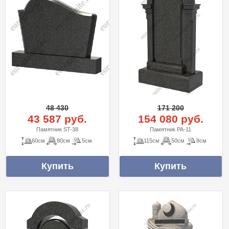
48 430
171 200
43 587 руб.
154 080 руб.
Памятник ST-38
Памятник PA-11
60см
80см
5см
115см
50см
8см