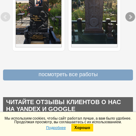
посмотреть все работы
ЧИТАЙТЕ ОТЗЫВЫ КЛИЕНТОВ О НАС
НА YANDEX И GOOGLE
Мы используем cookies, чтобы сайт работал лучше, а вам было удобнее.
Продолжая просмотр, вы соглашаетесь с их использованием.
Утрата близкого человека – это боль, скорбь, желание
Хорошо
Подробнее
Telegram
Max
увековечить память о нем, пронести ее сквозь года. Для
этого родственники и друзья усопшего заказывают