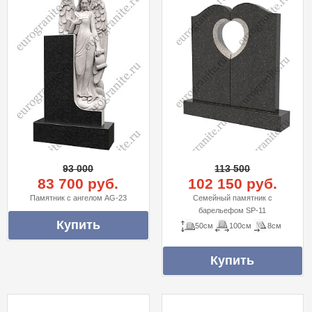
93 000
113 500
83 700 руб.
102 150 руб.
Памятник с ангелом AG-23
Семейный памятник с
барельефом SP-11
50см
100см
8см