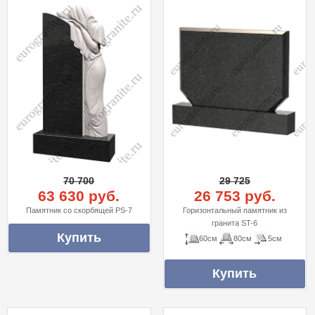
70 700
29 725
63 630 руб.
26 753 руб.
Памятник со скорбящей PS-7
Горизонтальный памятник из
гранита ST-6
60см
80см
5см