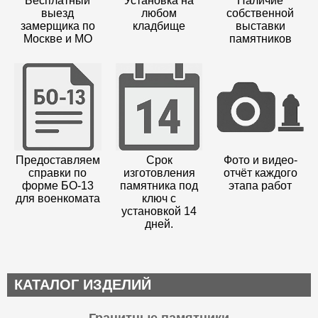
Бесплатный
Установка на
Наличие
выезд
любом
собственной
замерщика по
кладбище
выставки
Москве и МО
памятников
Предоставляем
Срок
Фото и видео-
справки по
изготовления
отчёт каждого
форме БО-13
памятника под
этапа работ
для военкомата
ключ с
установкой 14
дней.
КАТАЛОГ ИЗДЕЛИЙ
Гранитные памятники