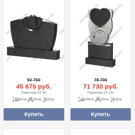
50 750
79 700
45 675 руб.
71 730 руб.
Памятник ST-40
Памятник ST-131
60см
80см
5см
100см
50см
8см