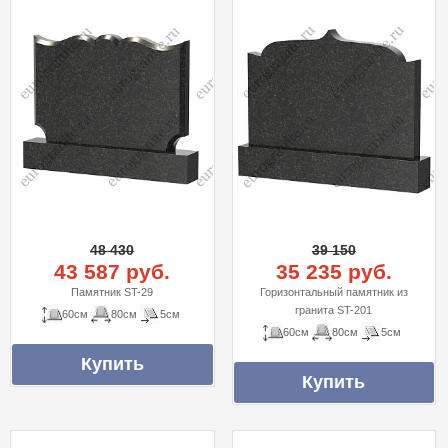
48 430
39 150
43 587 руб.
35 235 руб.
Памятник ST-29
Горизонтальный памятник из
гранита ST-201
60см
80см
5см
60см
80см
5см