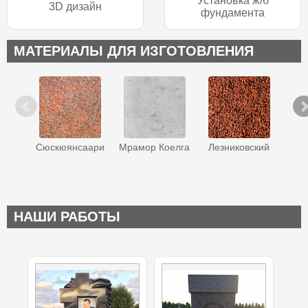
Установка ж/б
3D дизайн
фундамента
МАТЕРИАЛЫ ДЛЯ ИЗГОТОВЛЕНИЯ
Сюскюянсаари
Мрамор Коелга
Лезниковский
Ква
НАШИ РАБОТЫ