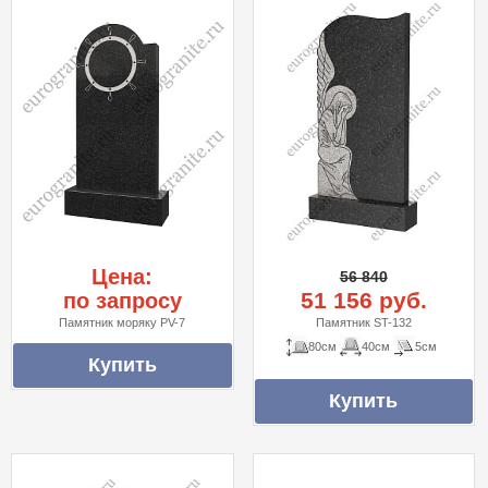
Цена:
56 840
51 156 руб.
по запросу
Памятник моряку PV-7
Памятник ST-132
80см
40см
5см