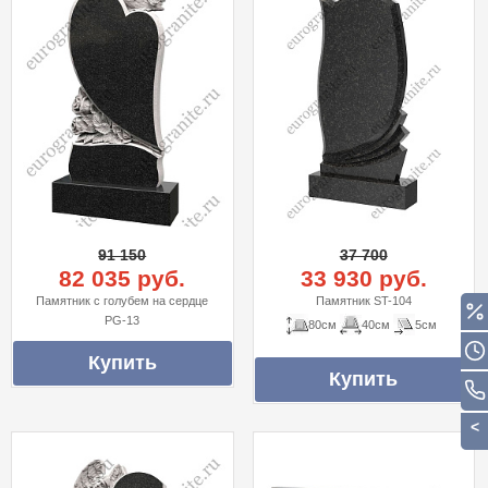
91 150
37 700
82 035 руб.
33 930 руб.
Памятник с голубем на сердце
Памятник ST-104
PG-13
80см
40см
5см