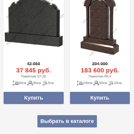
42 050
204 000
37 845 руб.
183 600 руб.
Памятник ST-28
Памятник PA-4
60см
80см
5см
100см
50см
10см
Выбрать в каталоге