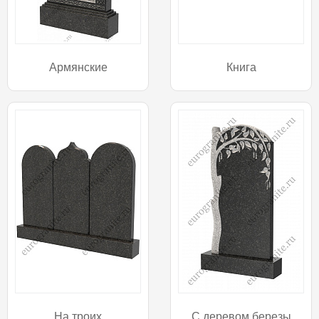
Армянские
Книга
На троих
С деревом березы