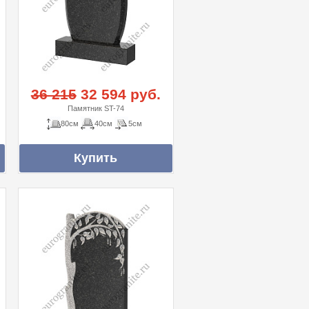
36 215
32 594 руб.
Памятник ST-74
80см
40см
5см