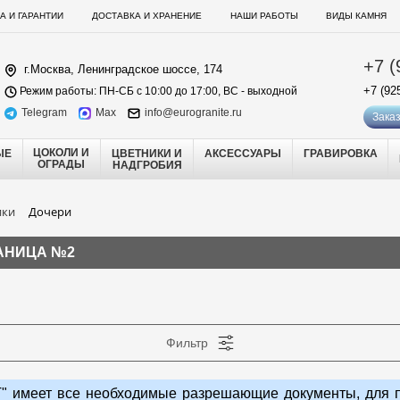
А И ГАРАНТИИ
ДОСТАВКА И ХРАНЕНИЕ
НАШИ РАБОТЫ
ВИДЫ КАМНЯ
+7 (
г.Москва, Ленинградское шоссе, 174
+7 (92
Режим работы: ПН-СБ с 10:00 до 17:00, ВС - выходной
Telegram
Max
info@eurogranite.ru
Заказ
ЦОКОЛИ И
ЫЕ
ЦВЕТНИКИ И
АКСЕССУАРЫ
ГРАВИРОВКА
ОГРАДЫ
НАДГРОБИЯ
ики
Дочери
РАНИЦА №2
Фильтр
 имеет все необходимые разрешающие документы, для п