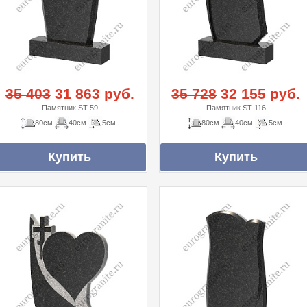
35 403
31 863 руб.
35 728
32 155 руб.
Памятник ST-59
Памятник ST-116
80см
40см
5см
80см
40см
5см