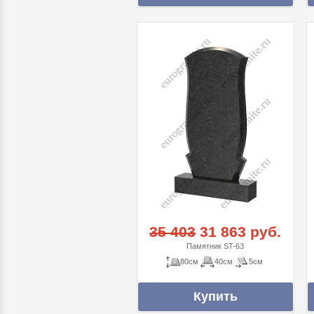
35 403
31 863 руб.
Памятник ST-63
80см
40см
5см