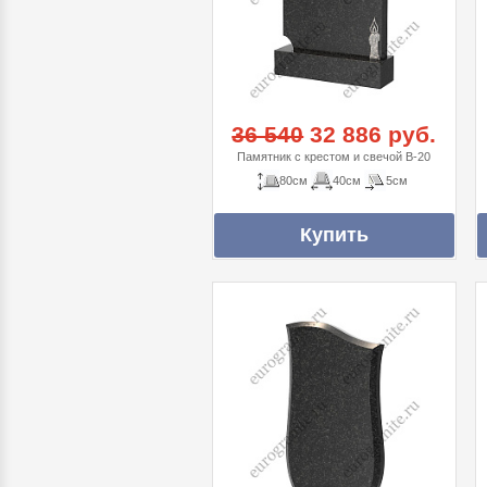
36 540
32 886 руб.
Памятник с крестом и свечой В-20
80см
40см
5см