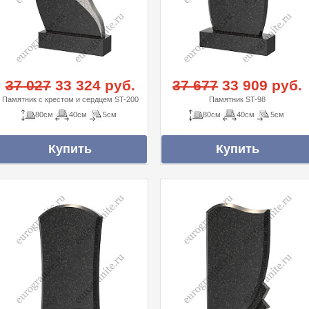
37 027
33 324 руб.
37 677
33 909 руб.
Памятник с крестом и сердцем ST-200
Памятник ST-98
80см
40см
5см
80см
40см
5см