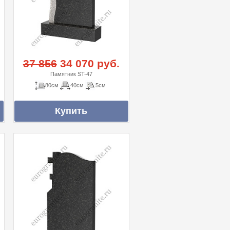
37 856
34 070 руб.
Памятник ST-47
80см
40см
5см