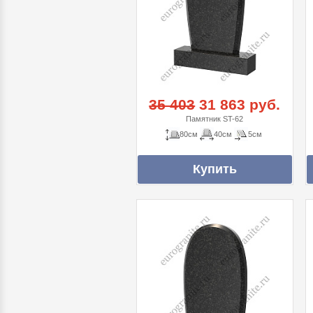
35 403
31 863 руб.
Памятник ST-62
80см
40см
5см