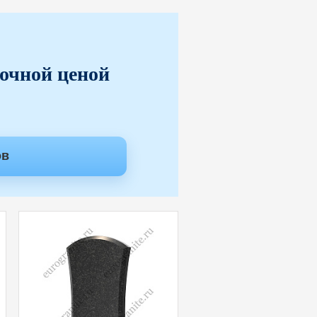
точной ценой
ов