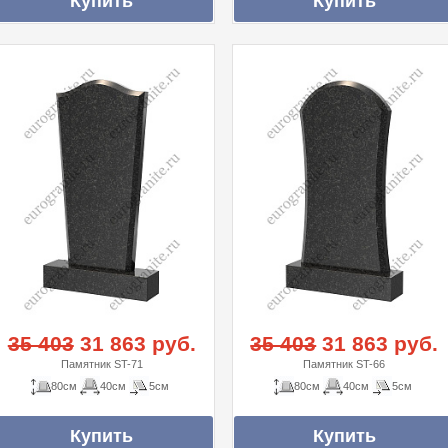
35 403
31 863 руб.
35 403
31 863 руб.
Памятник ST-71
Памятник ST-66
80см
40см
5см
80см
40см
5см