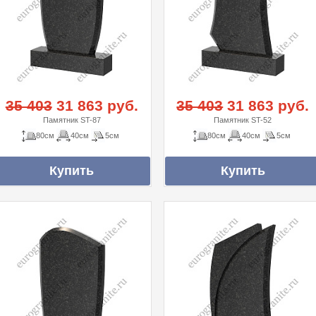
35 403
31 863 руб.
35 403
31 863 руб.
Памятник ST-87
Памятник ST-52
80см
40см
5см
80см
40см
5см