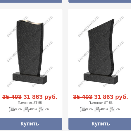
35 403
31 863 руб.
35 403
31 863 руб.
Памятник ST-55
Памятник ST-53
80см
40см
5см
80см
40см
5см