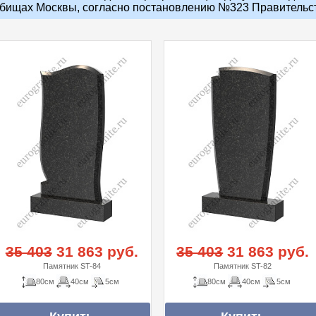
бищах Москвы, согласно постановлению №323 Правительств
35 403
31 863 руб.
35 403
31 863 руб.
Памятник ST-84
Памятник ST-82
80см
40см
5см
80см
40см
5см