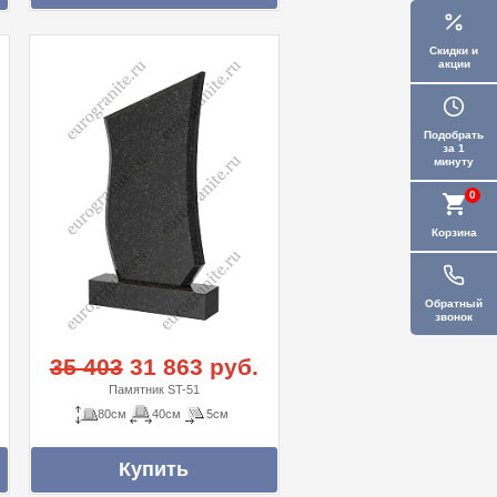
Скидки и
акции
Подобрать
за 1
минуту
0
Корзина
Обратный
звонок
35 403
31 863 руб.
Памятник ST-51
80см
40см
5см