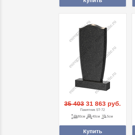
35 403
31 863 руб.
Памятник ST-72
80см
40см
5см