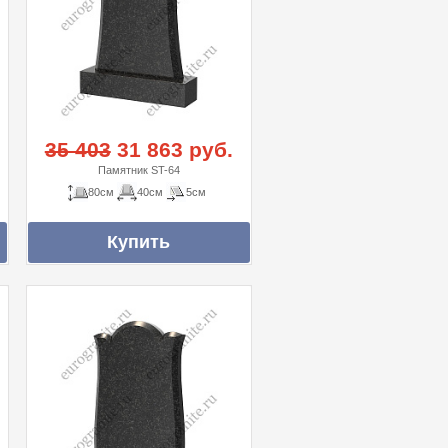
35 403
31 863 руб.
Памятник ST-64
80см
40см
5см