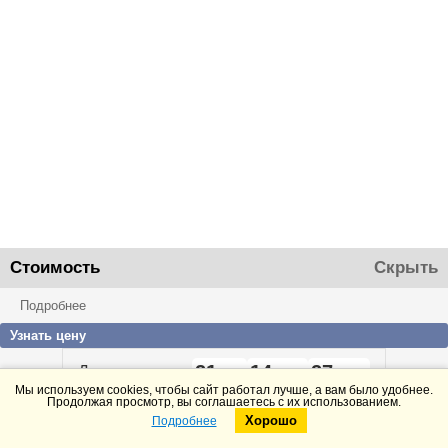
Стоимость
Скрыть
Подробнее
Узнать цену
21
14
27
До конца акции
дней
часов
минут
Мы используем cookies, чтобы сайт работал лучше, а вам было удобнее.
Продолжая просмотр, вы соглашаетесь с их использованием.
Хорошо
Подробнее
Telegram
Max