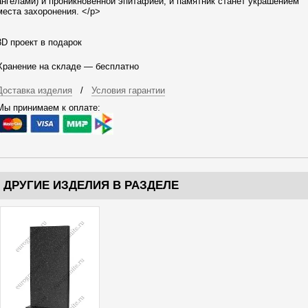
ангелами) и проникновенной эпитафией, и памятник станет украшением
места захоронения. </p>
3D проект в подарок
Хранение на складе — бесплатно
Доставка изделия
/
Условия гарантии
Мы принимаем к оплате:
ДРУГИЕ ИЗДЕЛИЯ В РАЗДЕЛЕ