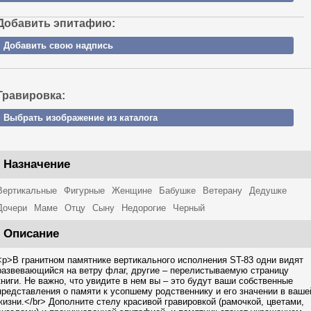
Добавить эпитафию:
Добавить свою надпись
Гравировка:
Выбрать изображение из каталога
Назначение
Вертикальные
Фигурные
Женщине
Бабушке
Ветерану
Дедушке
Дочери
Маме
Отцу
Сыну
Недорогие
Черный
Описание
<p>В гранитном памятнике вертикального исполнения ST-83 одни видят
развевающийся на ветру флаг, другие – перелистываемую страницу
книги. Не важно, что увидите в нем вы – это будут ваши собственные
представления о памяти к усопшему родственнику и его значении в ваше
жизни.</br> Дополните стелу красивой гравировкой (рамочкой, цветами,