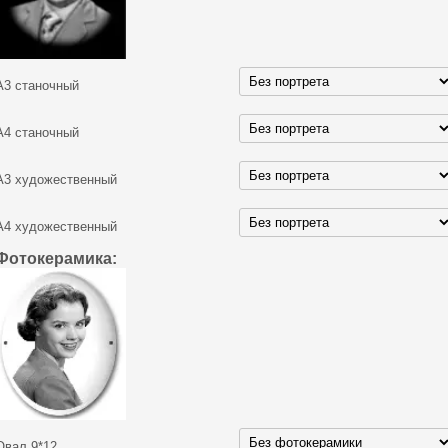
А3 станочный
А4 станочный
А3 художественный
А4 художественный
Фотокерамика:
Овал 9*12