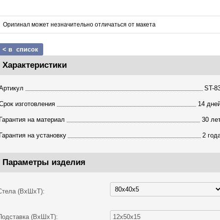
Оригинал может незначительно отличаться от макета
< в список
Характеристики
Артикул
ST-8
Срок изготовления
14 дне
Гарантия на материал
30 ле
Гарантия на установку
2 год
Параметры изделия
Стела (ВхШхТ):
Подставка (ВхШхТ):