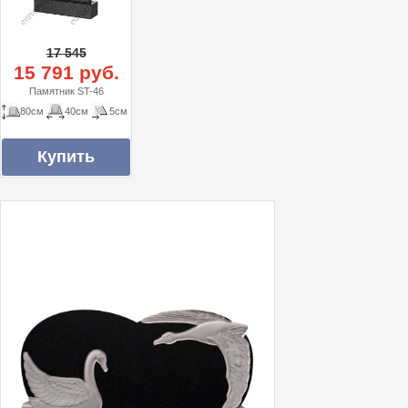
17 545
15 791 руб.
Памятник ST-46
80см
40см
5см