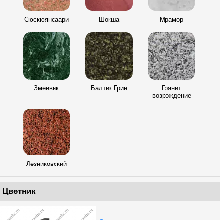
Сюскюянсаари
Шокша
Мрамор
Змеевик
Балтик Грин
Гранит
возрождение
Лезниковский
Цветник