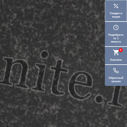
Скидки и
акции
Подобрать
за 1
минуту
0
Корзина
Обратный
звонок