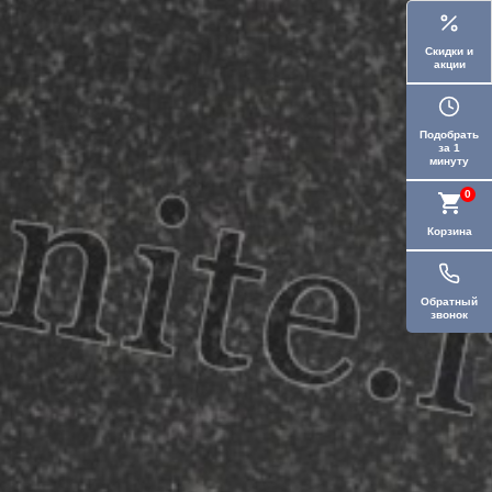
Скидки и
акции
Подобрать
за 1
минуту
0
Корзина
Обратный
звонок