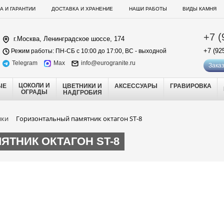
А И ГАРАНТИИ
ДОСТАВКА И ХРАНЕНИЕ
НАШИ РАБОТЫ
ВИДЫ КАМНЯ
+7 (
г.Москва, Ленинградское шоссе, 174
+7 (92
Режим работы: ПН-СБ с 10:00 до 17:00, ВС - выходной
Telegram
Max
info@eurogranite.ru
Заказ
ЦОКОЛИ И
ЫЕ
ЦВЕТНИКИ И
АКСЕССУАРЫ
ГРАВИРОВКА
ОГРАДЫ
НАДГРОБИЯ
ики
Горизонтальный памятник октагон ST-8
ТНИК ОКТАГОН ST-8