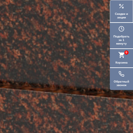
Скидки и
акции
Подобрать
за 1
минуту
0
Корзина
Обратный
звонок