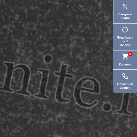
Скидки и
акции
Подобрать
за 1
минуту
0
Корзина
Обратный
звонок