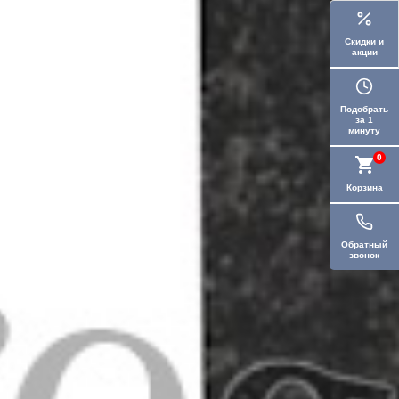
Скидки и
акции
Подобрать
за 1
минуту
0
Корзина
Обратный
звонок