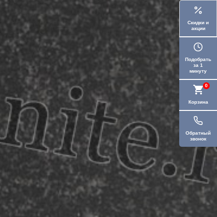
Скидки и
акции
Подобрать
за 1
минуту
0
Корзина
Обратный
звонок