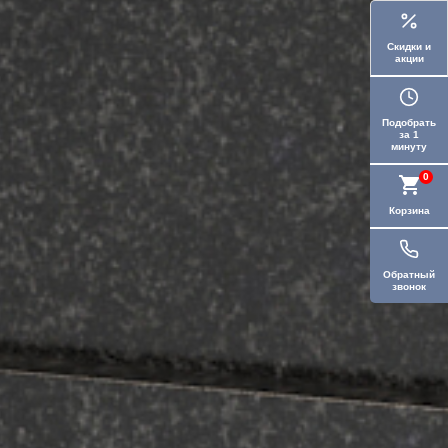
Скидки и
акции
Подобрать
за 1
минуту
0
Корзина
Обратный
звонок