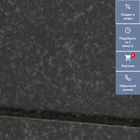
Скидки и
акции
Подобрать
за 1
минуту
0
Корзина
Обратный
звонок