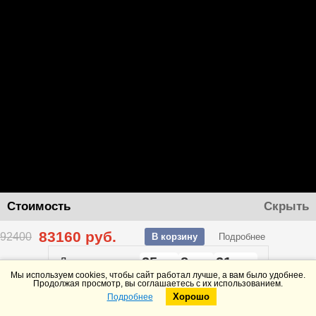
Стоимость
Скрыть
83160
руб.
92400
В корзину
Подробнее
25
8
21
До конца акции
дней
часов
минут
Мы используем cookies, чтобы сайт работал лучше, а вам было удобнее.
Продолжая просмотр, вы соглашаетесь с их использованием.
Хорошо
Подробнее
Telegram
Max