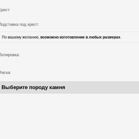
Крест:
Подставка под крест:
По вашему желанию,
возможно изготовление в любых размерах
.
Полировка:
Фаска:
Выберите породу камня