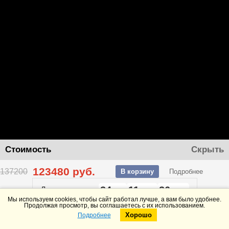
Стоимость
Скрыть
123480
руб.
137200
В корзину
Подробнее
24
11
26
До конца акции
дней
часов
минут
Мы используем cookies, чтобы сайт работал лучше, а вам было удобнее.
Продолжая просмотр, вы соглашаетесь с их использованием.
Хорошо
Подробнее
Telegram
Max