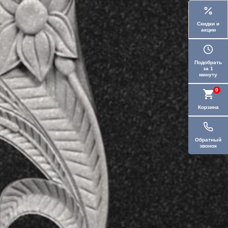
Скидки и
акции
Подобрать
за 1
минуту
0
Корзина
Обратный
звонок