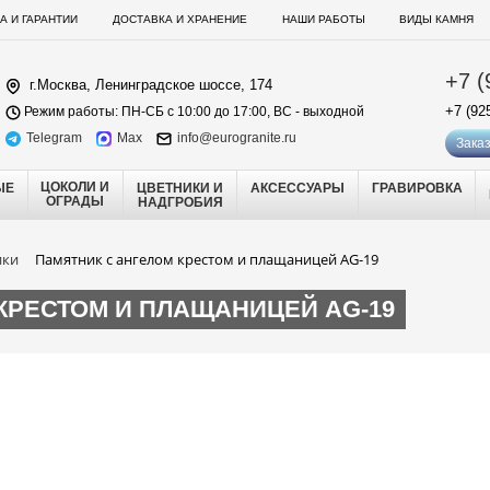
А И ГАРАНТИИ
ДОСТАВКА И ХРАНЕНИЕ
НАШИ РАБОТЫ
ВИДЫ КАМНЯ
+7 (
г.Москва, Ленинградское шоссе, 174
+7 (92
Режим работы: ПН-СБ с 10:00 до 17:00, ВС - выходной
Telegram
Max
info@eurogranite.ru
Заказ
ЦОКОЛИ И
ЫЕ
ЦВЕТНИКИ И
АКСЕССУАРЫ
ГРАВИРОВКА
ОГРАДЫ
НАДГРОБИЯ
ики
Памятник с ангелом крестом и плащаницей AG-19
КРЕСТОМ И ПЛАЩАНИЦЕЙ AG-19