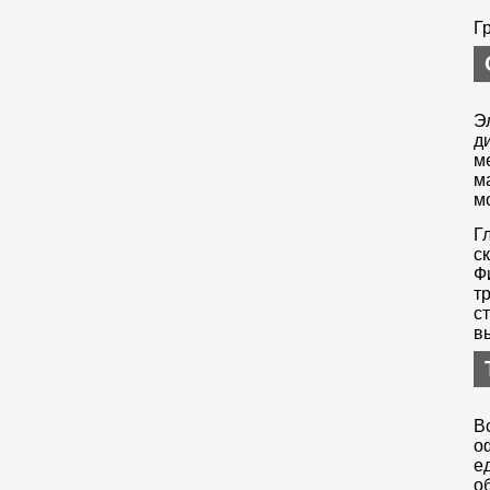
Г
Э
д
м
м
м
Г
с
Ф
т
с
в
В
о
е
о