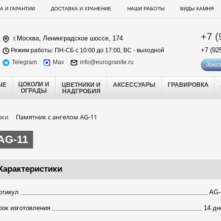
А И ГАРАНТИИ
ДОСТАВКА И ХРАНЕНИЕ
НАШИ РАБОТЫ
ВИДЫ КАМНЯ
+7 (
г.Москва, Ленинградское шоссе, 174
+7 (92
Режим работы: ПН-СБ с 10:00 до 17:00, ВС - выходной
Telegram
Max
info@eurogranite.ru
Заказ
ЦОКОЛИ И
ЫЕ
ЦВЕТНИКИ И
АКСЕССУАРЫ
ГРАВИРОВКА
ОГРАДЫ
НАДГРОБИЯ
ики
Памятник с ангелом AG-11
AG-11
Характеристики
ртикул
AG-
рок изготовления
14 дн