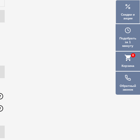
Скидки и
акции
Подобрать
за 1
минуту
0
Корзина
Обратный
звонок