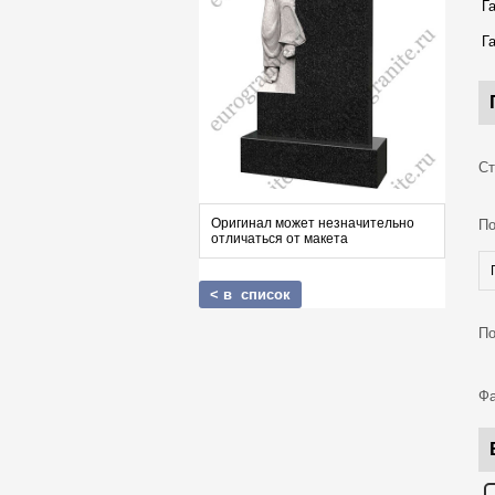
Г
Г
Ст
Оригинал может незначительно
По
отличаться от макета
< в список
По
Фа