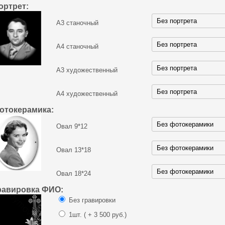
ортрет:
А3 станочный
А4 станочный
А3 художественный
А4 художественный
отокерамика:
Овал 9*12
Овал 13*18
Овал 18*24
равировка ФИО:
Без гравировки
1шт.
( + 3 500 руб.)