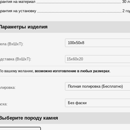
арантия на материал
30 л
арантия на установку
2 го
Параметры изделия
ела (ВхШхТ):
дставка (ВхШхТ):
По вашему желанию,
возможно изготовление в любых размерах
.
лировка:
ска:
Выберите породу камня