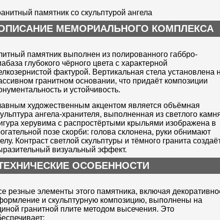
ранитный памятник со скульптурой ангела
ОПИСАНИЕ МЕМОРИАЛЬНОГО КОМПЛЕКСА
литный памятник выполнен из полированного габбро-
иабаза глубокого чёрного цвета с характерной
елкозернистой фактурой. Вертикальная стела установлена 
ассивном гранитном основании, что придаёт композиции
онументальность и устойчивость.
лавным художественным акцентом является объёмная
кульптура ангела-хранителя, выполненная из светлого камня
игура херувима с распростёртыми крыльями изображена в
рогательной позе скорби: голова склонена, руки обнимают
телу. Контраст светлой скульптуры и тёмного гранита создаё
ыразительный визуальный эффект.
ТЕХНИЧЕСКИЕ ОСОБЕННОСТИ
се резные элементы этого памятника, включая декоративно
формление и скульптурную композицию, выполнены на
диной гранитной плите методом высечения. Это
беспечивает: