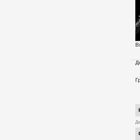
В
Д
Г
Де