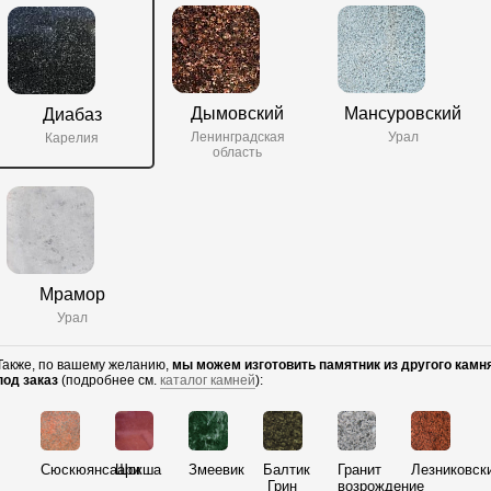
Дымовский
Мансуровский
Диабаз
Ленинградская
Урал
Карелия
область
Мрамор
Урал
Также, по вашему желанию,
мы можем изготовить памятник из другого камн
под заказ
(подробнее см.
каталог камней
):
Сюскюянсаари
Шокша
Змеевик
Балтик
Гранит
Лезниковск
Грин
возрождение