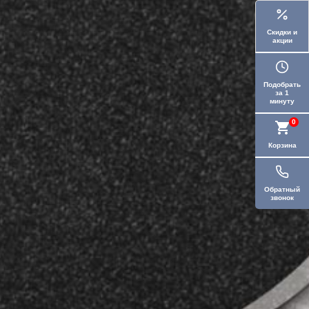
Скидки и
акции
Подобрать
за 1
минуту
0
Корзина
Обратный
звонок