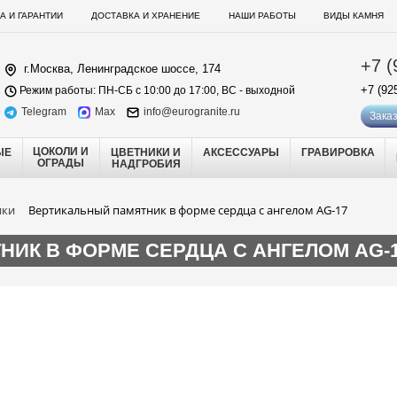
А И ГАРАНТИИ
ДОСТАВКА И ХРАНЕНИЕ
НАШИ РАБОТЫ
ВИДЫ КАМНЯ
+7 (
г.Москва, Ленинградское шоссе, 174
+7 (92
Режим работы: ПН-СБ с 10:00 до 17:00, ВС - выходной
Telegram
Max
info@eurogranite.ru
Заказ
ЦОКОЛИ И
ЫЕ
ЦВЕТНИКИ И
АКСЕССУАРЫ
ГРАВИРОВКА
ОГРАДЫ
НАДГРОБИЯ
ики
Вертикальный памятник в форме сердца с ангелом AG-17
ИК В ФОРМЕ СЕРДЦА С АНГЕЛОМ AG-