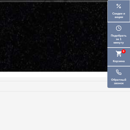
Скидки и
акции
Подобрать
за 1
минуту
0
Корзина
Обратный
звонок