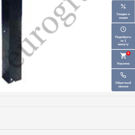
Скидки и
акции
Подобрать
за 1
минуту
0
Корзина
Обратный
звонок