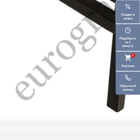
Скидки и
акции
Подобрать
за 1
минуту
0
Корзина
Обратный
звонок