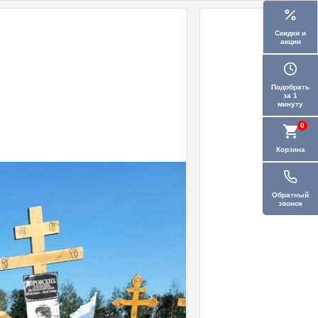
Скидки и
акции
Подобрать
за 1
минуту
0
Корзина
Обратный
звонок