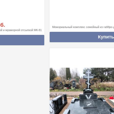
б.
Мемориальный комплекс семейный из габбро-д
ой и мраморной отсыпкой МК-81