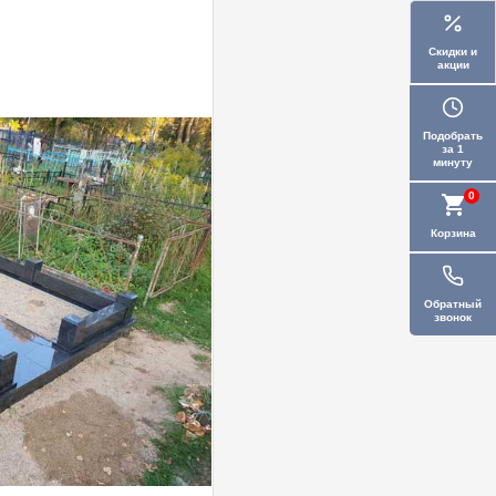
Скидки и
акции
Подобрать
за 1
минуту
0
Корзина
Обратный
звонок