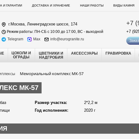
А И ГАРАНТИИ
ДОСТАВКА И ХРАНЕНИЕ
НАШИ РАБОТЫ
ВИДЫ КАМНЯ
+7 (
г.Москва, Ленинградское шоссе, 174
+7 (92
Режим работы: ПН-СБ с 10:00 до 17:00, ВС - выходной
Telegram
Max
info@eurogranite.ru
Заказ
ЦОКОЛИ И
ЫЕ
ЦВЕТНИКИ И
АКСЕССУАРЫ
ГРАВИРОВКА
ОГРАДЫ
НАДГРОБИЯ
мплексы
Мемориальный комплекс МК-57
ЕКС МК-57
абаз
Размер участка:
2*2,2 м
ытищи
Год исполнения:
2020 г
ИЯ