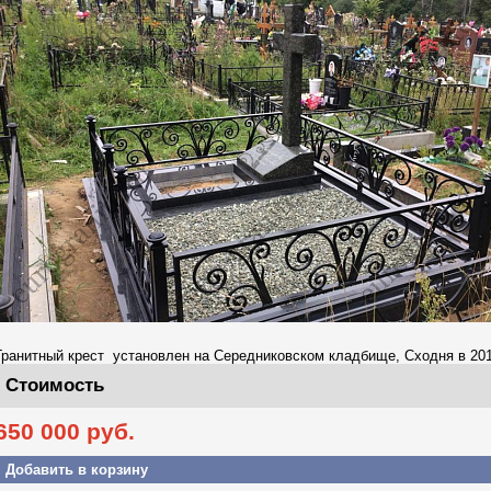
Гранитный крест установлен на Середниковском кладбище, Сходня в 2019
Стоимость
650 000
руб.
Добавить в корзину