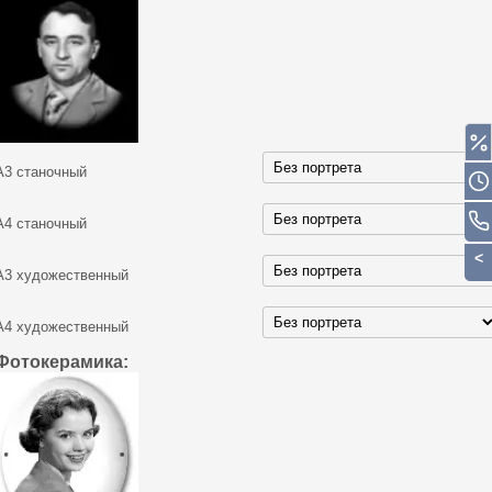
А3 станочный
А4 станочный
А3 художественный
А4 художественный
Фотокерамика: