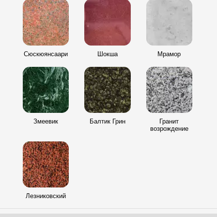
Сюскюянсаари
Шокша
Мрамор
Змеевик
Балтик Грин
Гранит
возрождение
Лезниковский