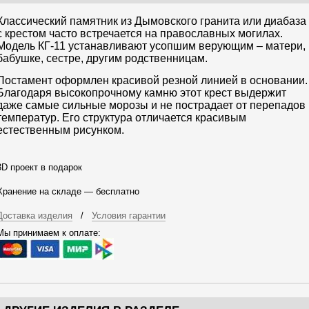
Классический памятник из Дымовского гранита или диабаза
с крестом часто встречается на православных могилах.
Модель КГ-11 устанавливают усопшим верующим – матери,
бабушке, сестре, другим родственницам.
Постамент оформлен красивой резной линией в основании.
Благодаря высокопрочному камню этот крест выдержит
даже самые сильные морозы и не пострадает от перепадов
температур. Его структура отличается красивым
естественным рисунком.
3D проект в подарок
Хранение на складе — бесплатно
Доставка изделия
/
Условия гарантии
Мы принимаем к оплате: