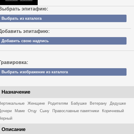
Выбрать эпитафию:
Выбрать из каталога
Добавить эпитафию:
Добавить свою надпись
Гравировка:
Выбрать изображение из каталога
Назначение
Вертикальные
Женщине
Родителям
Бабушке
Ветерану
Дедушке
Дочери
Маме
Отцу
Сыну
Православные памятники
Коричневый
Черный
Описание