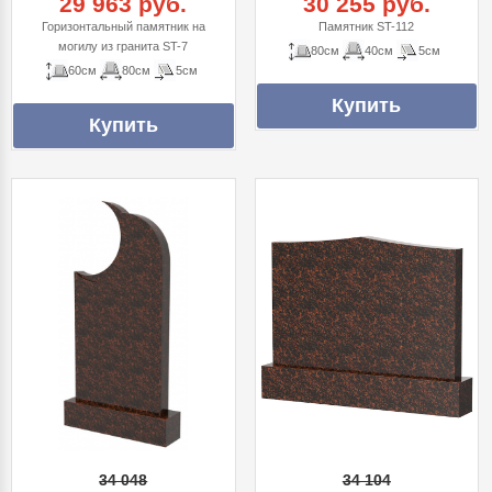
29 963 руб.
30 255 руб.
Горизонтальный памятник на
Памятник ST-112
могилу из гранита ST-7
80см
40см
5см
60см
80см
5см
34 048
34 104