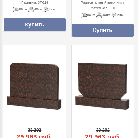
Памятник ST-114
Горизонтальный памятник с
галтелью ST-10
80см
40см
5см
60см
80см
5см
33 292
33 292
29 963 руб.
29 963 руб.