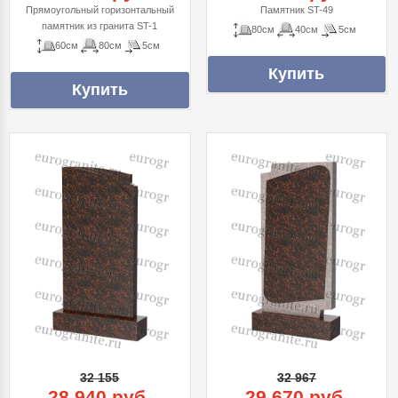
Прямоугольный горизонтальный
Памятник ST-49
памятник из гранита ST-1
80см
40см
5см
60см
80см
5см
32 155
32 967
28 940 руб.
29 670 руб.