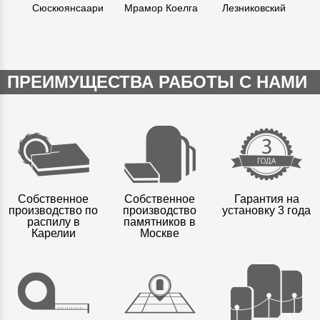
Сюскюянсаари
Мрамор Коелга
Лезниковский
К
ПРЕИМУЩЕСТВА РАБОТЫ С НАМИ
Собственное
Собственное
Гарантия на
производство по
производство
установку 3 года
распилу в
памятников в
Карелии
Москве