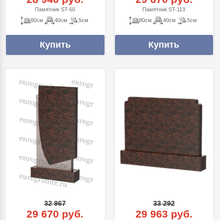
Памятник ST-60
Памятник ST-113
80см
40см
5см
80см
40см
5см
32 967
33 292
29 670 руб.
29 963 руб.