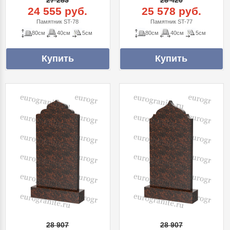
27 283
28 420
24 555 руб.
25 578 руб.
Памятник ST-78
Памятник ST-77
80см
40см
5см
80см
40см
5см
28 907
28 907