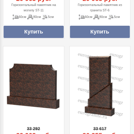
Горизонтальный памятник на
Горизонтальный памятник из
могилу ST-11
гранита ST-6
60см
80см
5см
60см
80см
5см
33 292
33 617