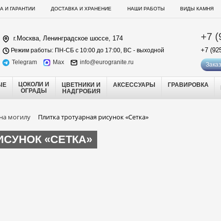
А И ГАРАНТИИ
ДОСТАВКА И ХРАНЕНИЕ
НАШИ РАБОТЫ
ВИДЫ КАМНЯ
+7 (
г.Москва, Ленинградское шоссе, 174
+7 (92
Режим работы: ПН-СБ с 10:00 до 17:00, ВС - выходной
Telegram
Max
info@eurogranite.ru
Заказ
ЦОКОЛИ И
ЫЕ
ЦВЕТНИКИ И
АКСЕССУАРЫ
ГРАВИРОВКА
ОГРАДЫ
НАДГРОБИЯ
на могилу
Плитка тротуарная рисунок «Сетка»
ИСУНОК «СЕТКА»