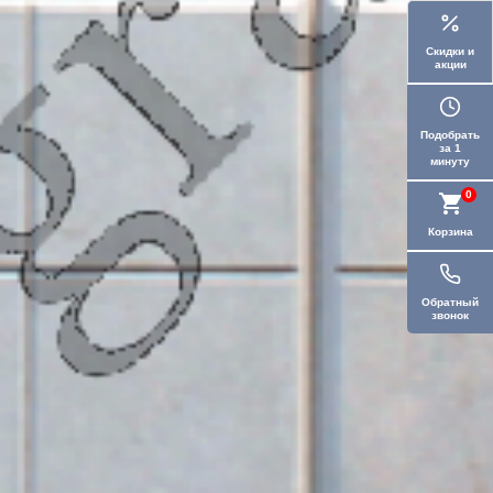
Скидки и
акции
Подобрать
за 1
минуту
0
Корзина
Обратный
звонок